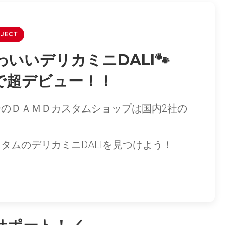
OJECT
いいデリカミニDALI🐾
で超デビュー！！
のＤＡＭＤカスタムショップは国内2社の
タムのデリカミニDALIを見つけよう！