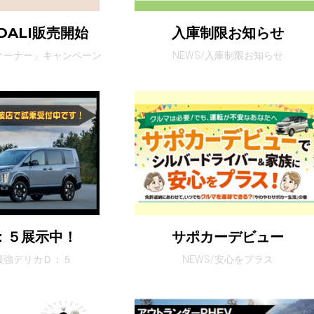
DALI販売開始
入庫制限お知らせ
ーオーナー」キャンペーン
NEWS/入庫制限お知らせ
：５展示中！
サポカーデビュー
代最強デリカＤ：５
NEWS/安心をプラス